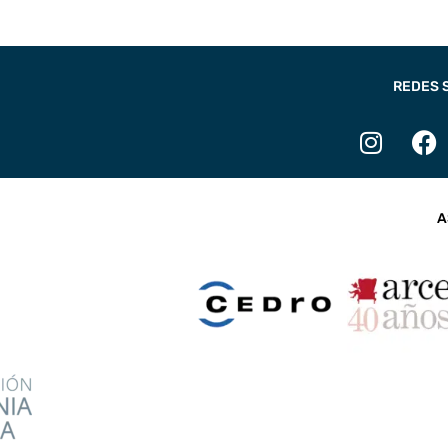
REDES 
A