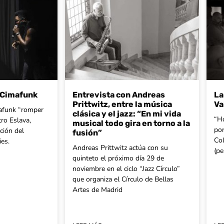
ó Cimafunk
Entrevista con Andreas
La
Prittwitz, entre la música
Va
mafunk “romper
clásica y el jazz: “En mi vida
“Ho
tro Eslava,
musical todo gira en torno a la
por
ción del
fusión”
Col
es.
Andreas Prittwitz actúa con su
(pe
quinteto el próximo día 29 de
noviembre en el ciclo “Jazz Círculo”
que organiza el Círculo de Bellas
Artes de Madrid