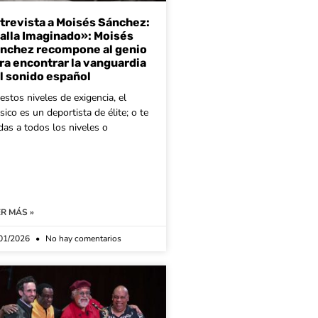
trevista a Moisés Sánchez:
alla Imaginado»: Moisés
nchez recompone al genio
ra encontrar la vanguardia
l sonido español
estos niveles de exigencia, el
ico es un deportista de élite; o te
das a todos los niveles o
ER MÁS »
01/2026
No hay comentarios