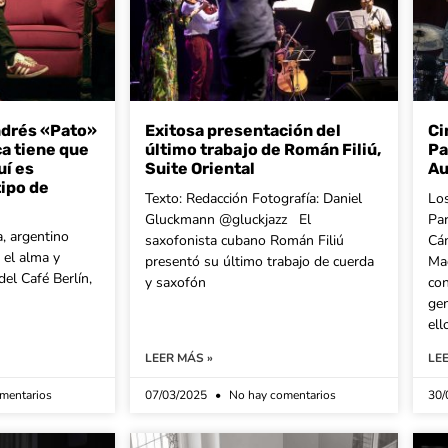
ndrés «Pato»
Exitosa presentación del
Ci
a tiene que
último trabajo de Román Filiú,
Pa
uí es
Suite Oriental
Au
ipo de
Texto: Redacción Fotografía: Daniel
Los
Gluckmann @gluckjazz El
Pa
, argentino
saxofonista cubano Román Filiú
Cám
 el alma y
presentó su último trabajo de cuerda
Mad
del Café Berlín,
y saxofón
co
gen
ell
LEER MÁS »
LE
mentarios
07/03/2025
No hay comentarios
30/