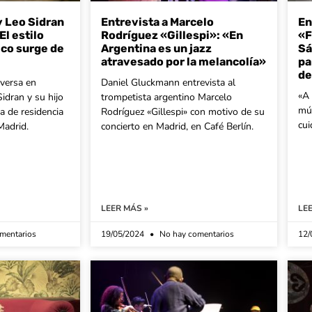
y Leo Sidran
Entrevista a Marcelo
En
El estilo
Rodríguez «Gillespi»: «En
«F
ico surge de
Argentina es un jazz
Sá
atravesado por la melancolía»
pa
de
versa en
Daniel Gluckmann entrevista al
«A 
idran y su hijo
trompetista argentino Marcelo
mús
 de residencia
Rodríguez «Gillespi» con motivo de su
cui
Madrid.
concierto en Madrid, en Café Berlín.
LEER MÁS »
LE
mentarios
19/05/2024
No hay comentarios
12/