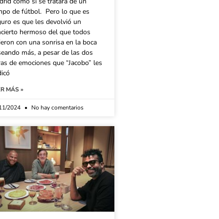
rid como si se tratara de un
po de fútbol. Pero lo que es
uro es que les devolvió un
ncierto hermoso del que todos
ieron con una sonrisa en la boca
eando más, a pesar de las dos
as de emociones que “Jacobo” les
dicó
ER MÁS »
11/2024
No hay comentarios