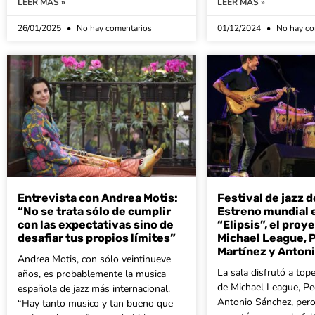
LEER MÁS »
LEER MÁS »
26/01/2025
No hay comentarios
01/12/2024
No hay co
Entrevista con Andrea Motis:
Festival de jazz d
“No se trata sólo de cumplir
Estreno mundial 
con las expectativas sino de
“Elipsis”, el proy
desafiar tus propios límites”
Michael League, 
Martínez y Anton
Andrea Motis, con sólo veintinueve
La sala disfrutó a top
años, es probablemente la musica
de Michael League, Pe
española de jazz más internacional.
Antonio Sánchez, pero
“Hay tanto musico y tan bueno que