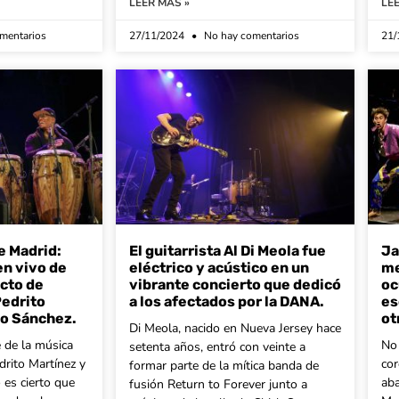
LEER MÁS »
LE
mentarios
27/11/2024
No hay comentarios
21/
e Madrid:
El guitarrista Al Di Meola fue
Ja
en vivo de
eléctrico y acústico en un
me
ecto de
vibrante concierto que dedicó
oc
Pedrito
a los afectados por la DANA.
es
io Sánchez.
ot
Di Meola, nacido en Nueva Jersey hace
e de la música
No 
setenta años, entró con veinte a
drito Martínez y
cor
formar parte de la mítica banda de
 es cierto que
aba
fusión Return to Forever junto a