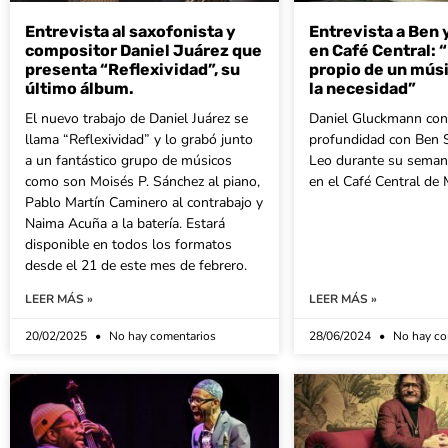
Entrevista al saxofonista y
Entrevista a Ben 
compositor Daniel Juárez que
en Café Central: “
presenta “Reflexividad”, su
propio de un mús
último álbum.
la necesidad”
El nuevo trabajo de Daniel Juárez se
Daniel Gluckmann con
llama “Reflexividad” y lo grabó junto
profundidad con Ben S
a un fantástico grupo de músicos
Leo durante su semana
como son Moisés P. Sánchez al piano,
en el Café Central de 
Pablo Martín Caminero al contrabajo y
Naima Acuña a la batería. Estará
disponible en todos los formatos
desde el 21 de este mes de febrero.
LEER MÁS »
LEER MÁS »
20/02/2025
No hay comentarios
28/06/2024
No hay co