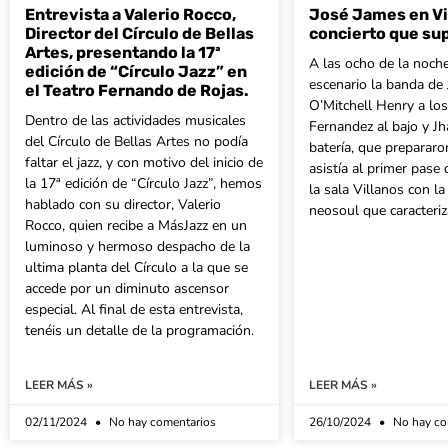
Entrevista a Valerio Rocco,
José James en Vi
Director del Círculo de Bellas
concierto que su
Artes, presentando la 17ª
A las ocho de la noche
edición de “Círculo Jazz” en
escenario la banda de
el Teatro Fernando de Rojas.
O’Mitchell Henry a los
Dentro de las actividades musicales
Fernandez al bajo y Jha
del Círculo de Bellas Artes no podía
batería, que prepararo
faltar el jazz, y con motivo del inicio de
asistía al primer pase
la 17ª edición de “Círculo Jazz”, hemos
la sala Villanos con l
hablado con su director, Valerio
neosoul que caracteriza
Rocco, quien recibe a MásJazz en un
luminoso y hermoso despacho de la
ultima planta del Círculo a la que se
accede por un diminuto ascensor
especial. Al final de esta entrevista,
tenéis un detalle de la programación.
LEER MÁS »
LEER MÁS »
02/11/2024
No hay comentarios
26/10/2024
No hay co