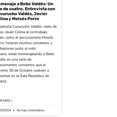
menaje a Bebo Valdés: Un
ío de cuatro. Entrevista con
curucho Valdés, Javier
lina y Moisés Porro
pianista Cucurucho Valdés, nieto de
o; Javier Colina al contrabajo,
en, como el percusionista Moisés
ro, hicieran muchos conciertos y
baciones junto al mito
bano, están homenajeando a Bebo
dés en una serie de
cionantes conciertos que el
óximo 30 de Octubre vuelven a
sentar en la Sala Recoletos de
rid.
ER MÁS »
10/2024
No hay comentarios