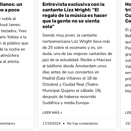
llanos: un
Entrevista exclusiva con la
Ho
po a poco
cantante Lizz Wright: “El
tr
regalo de la música es hacer
Cu
 subía al
que la gente no se sienta
Co
 José James:
sola”
El 
 teclados, Yves
Siendo muy joven, la cantante
Beb
ris Yokley a la
norteamericana Lizz Wright lleva más
qui
n al público que
de 25 sobre el escenario y es, sin
Por
 de la noche en
duda, una de las mejores cantantes de
gra
a atmósfera
jazz de la actualidad. Recibe a MasJazz
cu
 al artista.
al teléfono desde Ámsterdam unos
Val
días antes de sus conciertos en
emo
Madrid (Sala Villanos el 18 de
pr
Octubre) y Ciudad Real (Teatro
pre
Municipal Quijano el sábado 19),
Mad
después de haberse recorrido
Sudáfrica y media Europa.
LEER MÁS »
LE
mentarios
17/10/2024
No hay comentarios
15/