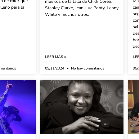
ta de calor que
Mad
músicos de la talla de Chick Corea,
lleno para la
cam
Stanley Clarke, Jean-Luc Ponty, Lenny
seg
White y muchos otros.
co
sal
des
hor
de
LEER MÁS »
LE
mentarios
09/11/2024
No hay comentarios
05/